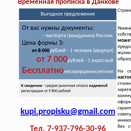
Временная прописка в Данкове
Стран
Выгодное предложение
От вас нужны документы:
Уважа
собст
- паспорта гражданина России;
может
Цена формы 3:
предл
от 8 000
рублей - 1 человек (квартал)
жулик
от 7 000
образ
рублей - 1 взрослый
Бесплатно
На се
несовершеннолетние
насто
стоим
К сведению
- средне рыночная оплата
надежной
заре
регистрации от 9 800 рублей
комму
офор
гаран
kupi.propisku@gmail.com
совет
имеют
без с
Тел. 7-937-796-30-96