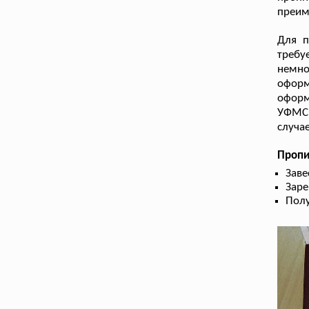
преим
Для п
требу
немно
офор
оформ
УФМС.
случа
Пропи
Заве
Заре
Полу