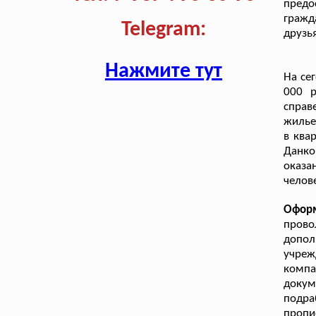
предо
гражд
Telegram:
друзь
Нажмите тут
На се
000 р
справ
жилье
в ква
Данко
оказа
челов
Оформ
прово
допол
учреж
компа
доку
подра
проп