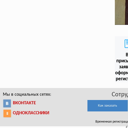
прис
заяв
офор
регис
Сотру
Мы в социальных сетях:
ВКОНТАКТЕ
Как заказать
ОДНОКЛАССНИКИ
Временная регистрация
С